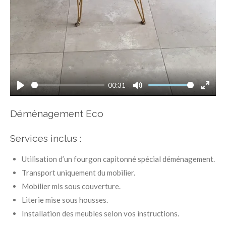
00:31
P
M
E
l
u
n
Déménagement Eco
a
t
t
y
e
e
Services inclus :
r
Utilisation d’un fourgon capitonné spécial déménagement.
f
u
Transport uniquement du mobilier.
l
Mobilier mis sous couverture.
l
Literie mise sous housses.
s
Installation des meubles selon vos instructions.
c